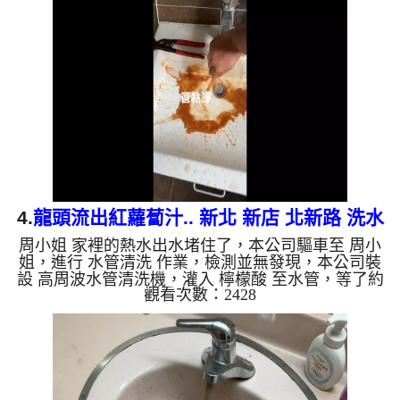
克力脆片，髒水源源不絕，四個多小時後，出水量恢
復了。 如是自來水，如水管老化，會產生鐵鏽跟泥
沙堆積，洗出來的水就會是咖啡色，地下水含有氧化
錳，管壁上會結成黑色管垢，洗出來的水會跟石油一
樣黑，有些洗出綠色的水，是因為裡面有銅的物質，
生鏽產生銅綠，如...
4.
龍頭流出紅蘿蔔汁.. 新北 新店 北新路 洗水
周小姐 家裡的熱水出水堵住了，本公司驅車至 周小
管
姐，進行 水管清洗 作業，檢測並無發現，本公司裝
設 高周波水管清洗機，灌入 檸檬酸 至水管，等了約
觀看次數：2428
15分，開啟 水管清洗機 ，啟動 螺旋波 模式，一開始
就流出髒水，越洗越誇張，忽然變成紅蘿蔔汁，兩個
多小時後，出水變乾淨熱水出水量恢復了。 如是自
來水，如水管老化，會產生鐵鏽跟泥沙堆積，洗出來
的水就會是咖啡色，地下水含有氧化錳，管壁上會結
成黑色管垢，洗出來的水會跟石油一樣黑，有些洗出
綠色的水，是因為裡面有銅的物質，生鏽產生銅綠，