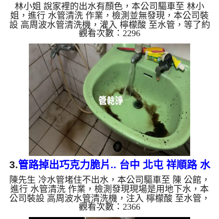
林小姐 說家裡的出水有顏色，本公司驅車至 林小
姐，進行 水管清洗 作業，檢測並無發現，本公司裝
設 高周波水管清洗機，灌入 檸檬酸 至水管，等了約
觀看次數：2296
15分，開啟 水管清洗機 ，啟動 螺旋波 模式，一開始
就流出宗色髒水，源源不絕，兩個多小時後，出水變
乾淨熱水出水量變大了。 如是自來水，如水管老
化，會產生鐵鏽跟泥沙堆積，洗出來的水就會是咖啡
色，地下水含有氧化錳，管壁上會結成黑色管垢，洗
出來的水會跟石油一樣黑，有些洗出綠色的水，是因
為裡面有銅的物質，生鏽產生銅綠，如是藍色的水，
是因為水龍頭合金的養化...
3.
管路掉出巧克力脆片.. 台中 北屯 祥順路 水
陳先生 冷水管堵住不出水，本公司驅車至 陳 公館，
管清洗
進行 水管清洗 作業，檢測發現現場是用地下水，本
公司裝設 高周波水管清洗機，注入 檸檬酸 至水管，
觀看次數：2366
等了約15分，開啟 水管清洗機 ，啟動 螺旋波 模式，
一洗水管就流出黑水，還掉出一塊塊異物，就像是巧