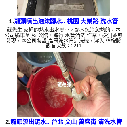
1.
龍頭噴出泡沫髒水.. 桃園 大業路 洗水管
蘇先生 家裡的熱水出水變小，熱水忽冷忽熱的，本
公司驅車至 蘇 公館，進行 水管清洗 作業，檢測並無
發現，本公司裝設 高周波水管清洗機，灌入 檸檬酸
觀看次數：2211
至水管，等了約15分，開啟 水管清洗機 ，啟動 螺旋
波 模式，一開始就流出泡沫髒水，兩個多小時後，
熱水出水量恢復了。 如是自來水，如水管老化，會
產生鐵鏽跟泥沙堆積，洗出來的水就會是咖啡色，地
下水含有氧化錳，管壁上會結成黑色管垢，洗出來的
水會跟石油一樣黑，有些洗出綠色的水，是因為裡面
有銅的物質，生鏽產生銅綠，如是藍色的水，是因為
水龍頭合金的養化造...
2.
龍頭流出泥水.. 台北 文山 萬盛街 清洗水管