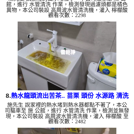
館，進行 水管清洗 作業，檢測發現過濾頭都是橘色
異物，本公司裝設 高周波水管清洗機，灌入 檸檬酸
觀看次數：2298
至水管，等了約15分，開啟 水管清洗機 ，啟動 螺旋
波 模式，一開始就流出髒水，還掉出橡皮異物，兩
個多小時後，出水量恢復了。 如是自來水，如水管
老化，會產生鐵鏽跟泥沙堆積，洗出來的水就會是咖
啡色，地下水含有氧化錳，管壁上會結成黑色管垢，
洗出來的水會跟石油一樣黑，有些洗出綠色的水，是
因為裡面有銅的物質，生鏽產生銅綠，如是藍色的
水，是因為水龍頭合金的...
8.
熱水龍頭流出苦茶.. 苗栗 頭份 水源路 清洗
施先生 說家裡的熱水堵到熱水器都點不著了，本公
水管
司驅車至 施 公館，進行 水管清洗 作業，檢測並無發
現，本公司裝設 高周波水管清洗機，灌入 檸檬酸 至
觀看次數：2482
水管，等了約15分，開啟 水管清洗機 ，啟動 螺旋
波 模式，一開始就流出鮮豔髒水，顏色越來越深，
最後變成了苦茶，兩個多小時後，熱水出水量恢復