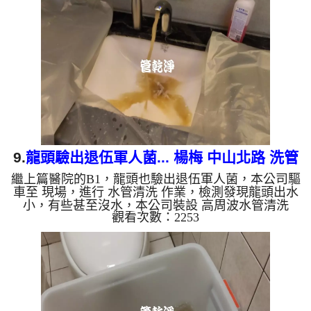
了。 如是自來水，如水管老化，會產生鐵鏽跟泥沙
堆積，洗出來的水就會是咖啡色，地下水含有氧化
錳，管壁上會結成黑色管垢，洗出來的水會跟石油一
樣黑，有些洗出綠色的水，是因為裡面有銅的物質，
生鏽產生銅綠，如是藍色的...
9.
龍頭驗出退伍軍人菌... 楊梅 中山北路 洗管
繼上篇醫院的B1，龍頭也驗出退伍軍人菌，本公司驅
路
車至 現場，進行 水管清洗 作業，檢測發現龍頭出水
小，有些甚至沒水，本公司裝設 高周波水管清洗
觀看次數：2253
機，灌入 檸檬酸 至水管，等了約15分，開啟 水管清
洗機 ，啟動 螺旋波 模式，剛開始就流出泥水，洗水
管一直流出髒水，六個多小時後，出水變乾淨出水量
也變大了。 如是自來水，如水管老化，會產生鐵鏽
跟泥沙堆積，洗出來的水就會是咖啡色，地下水含有
氧化錳，管壁上會結成黑色管垢，洗出來的水會跟石
油一樣黑，有些洗出綠色的水，是因為裡面有銅的物