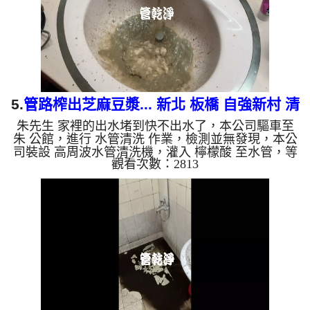
如是藍色的水，是因...
5.
管路榨出芝麻豆漿... 新北 板橋 自強新村 清
朱先生 家裡的出水堵到快不出水了，本公司驅車至
洗水管
朱 公館，進行 水管清洗 作業，檢測並無發現，本公
司裝設 高周波水管清洗機，灌入 檸檬酸 至水管，等
觀看次數：2813
了約15分，開啟 水管清洗機 ，啟動 螺旋波 模式，一
開始就流出茶色髒水，越洗就越多，忽然變成芝麻豆
漿的顏色，兩個多小時後，出水量恢復了。 如是自
來水，如水管老化，會產生鐵鏽跟泥沙堆積，洗出來
的水就會是咖啡色，地下水含有氧化錳，管壁上會結
成黑色管垢，洗出來的水會跟石油一樣黑，有些洗出
綠色的水，是因為裡面有銅的物質，生鏽產生銅綠，
如是藍色的水，是...