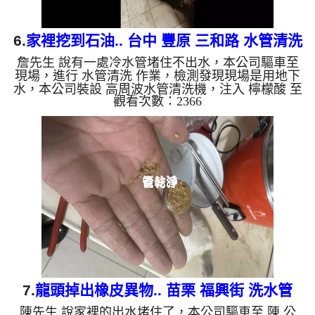
6.
家裡挖到石油.. 台中 豐原 三和路 水管清洗
詹先生 說有一處冷水管堵住不出水，本公司驅車至
現場，進行 水管清洗 作業，檢測發現現場是用地下
水，本公司裝設 高周波水管清洗機，注入 檸檬酸 至
觀看次數：2366
水管，等了約15分，開啟 水管清洗機 ，啟動 螺旋
波 模式，一洗水管就流出黑水，看起來就像是挖到
石油一樣，髒水源源不絕，四個多小時後，出水量恢
復了。 如是自來水，如水管老化，會產生鐵鏽跟泥
沙堆積，洗出來的水就會是咖啡色，地下水含有氧化
錳，管壁上會結成黑色管垢，洗出來的水會跟石油一
樣黑，有些洗出綠色的水，是因為裡面有銅的物質，
生鏽產生銅綠，如是藍色...
7.
龍頭掉出橡皮異物.. 苗栗 福興街 洗水管
陳先生 說家裡的出水堵住了，本公司驅車至 陳 公