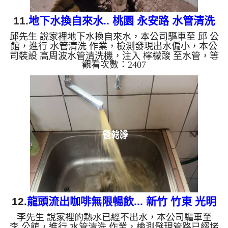
11.
地下水換自來水.. 桃園 永安路 水管清洗
邱先生 說家裡地下水換自來水，本公司驅車至 邱 公
館，進行 水管清洗 作業，檢測發現出水偏小，本公
司裝設 高周波水管清洗機，注入 檸檬酸 至水管，等
觀看次數：2407
了約15分，開啟 水管清洗機 ，啟動 螺旋波 模式，一
洗水管就流出黑色髒水，越洗顏色就越黑，比墨汁還
黑，四個多小時後，出水變乾淨出水量也變大了。
如是自來水，如水管老化，會產生鐵鏽跟泥沙堆積，
洗出來的水就會是咖啡色，地下水含有氧化錳，管壁
上會結成黑色管垢，洗出來的水會跟石油一樣黑，有
些洗出綠色的水，是因為裡面有銅的物質，生鏽產生
銅綠，如是藍色的...
12.
龍頭流出咖啡無限暢飲... 新竹 竹東 光明
李先生 說家裡的熱水已經不出水，本公司驅車至
路 洗水管
李 公館，進行 水管清洗 作業，檢測發現管路已經堵