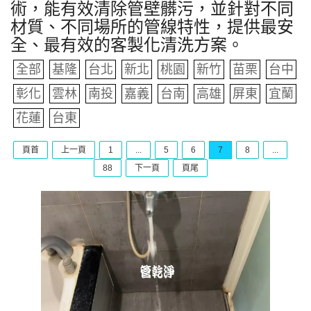
術，能有效清除管壁髒污，並針對不同
材質、不同場所的管線特性，提供最安
全、最有效的客製化清洗方案。
全部
基隆
台北
新北
桃園
新竹
苗栗
台中
彰化
雲林
南投
嘉義
台南
高雄
屏東
宜蘭
花蓮
台東
頁首
上一頁
1
...
5
6
7
8
...
88
下一頁
頁尾