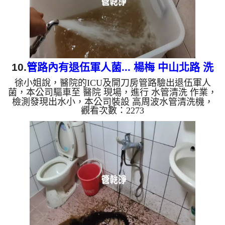
質，生鏽產生銅綠，如...
10.
管路內有退伍軍人菌... 楊梅 中山北路 洗
徐小姐說，醫院的ICU及開刀房管路驗出退伍軍人
醫院管路
菌，本公司驅車至 醫院 現場，進行 水管清洗 作業，
檢測發現出水小，本公司裝設 高周波水管清洗機，
觀看次數：2273
灌入 檸檬酸 至水管，等了約15分，開啟 水管清洗機
，啟動 螺旋波 模式，還沒開始就流出泥水，洗水管
時流出泡沫髒水，源源不絕，六個多小時後，出水變
乾淨出水量也變大了。 如是自來水，如水管老化，
會產生鐵鏽跟泥沙堆積，洗出來的水就會是咖啡色，
地下水含有氧化錳，管壁上會結成黑色管垢，洗出來
的水會跟石油一樣黑，有些洗出綠色的水，是因為裡
面有銅的物質，生鏽...