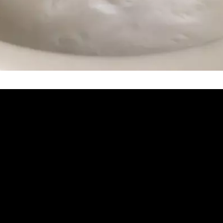
冷忽熱, 洗醫院管路, 退伍軍人菌