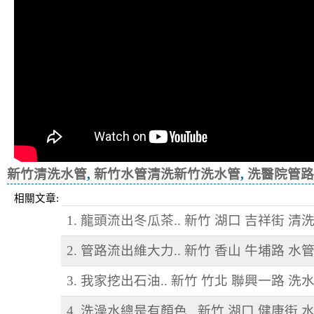
新竹清洗水管
,
新竹水管清洗新竹洗水管
,
洗醫院管路
相關文章:
1. 龍頭流出冬瓜茶.. 新竹 湖口 吉祥街 清
2. 管路流出維大力.. 新竹 香山 牛埔路 水
3. 我家挖出石油.. 新竹 竹北 聯興一路 洗
4. 洗澡水總是有顏色.. 新竹 湖口 健康街 