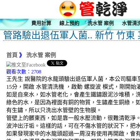
費用計算
線上預約
洗水管 案例
水管清
管路驗出退伍軍人菌.. 新竹 竹東
首頁
》
洗水管 案例
觀看次數：2708
王先生 說醫院的水龍頭驗出退伍軍人菌，本公司驅車至
15分，開啟 水管清洗機 ，啟動 螺旋波 模式，剛
如是自來水，如水管老化，會產生鐵鏽跟泥沙堆積，
綠色的水，是因為裡面有銅的物質，生鏽產生銅綠，
有生鏽，所以只洗出水管壁的生物膜。
管壁上的髒東西，如是靠一般水壓流動，很難清乾淨。 
波沖出汙垢。這樣的話，可在不傷水管的狀況下，把
如果發現家中的水龍頭超過一周沒有使用再開啟，會