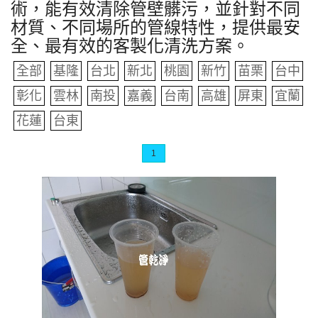
術，能有效清除管壁髒污，並針對不同
材質、不同場所的管線特性，提供最安
全、最有效的客製化清洗方案。
全部
基隆
台北
新北
桃園
新竹
苗栗
台中
彰化
雲林
南投
嘉義
台南
高雄
屏東
宜蘭
花蓮
台東
1