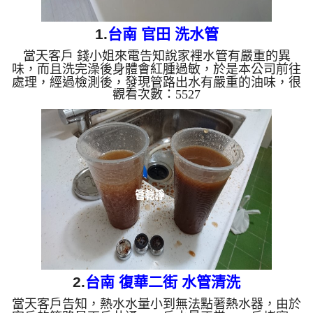
1.
台南 官田 洗水管
當天客戶 錢小姐來電告知說家裡水管有嚴重的異
味，而且洗完澡後身體會紅腫過敏，於是本公司前往
處理，經過檢測後，發現管路出水有嚴重的油味，很
觀看次數：5527
像揮發物倒在水塔裡面一樣，於是本公司架起 水管
清洗機 ，開始 洗水管 過程中，管路噴出髒水外，如
下圖，還跑出粉紅色奇怪的異物，味道很嗆及刺鼻，
水管清洗 約兩個多小時，管路終於清洗乾淨，客戶
終於能正常能正常洗澡了。 清洗水管,水管清洗, 洗水
管, 熱水管堵塞, 熱水忽冷忽熱 ...
2.
台南 復華二街 水管清洗
當天客戶告知，熱水水量小到無法點著熱水器，由於