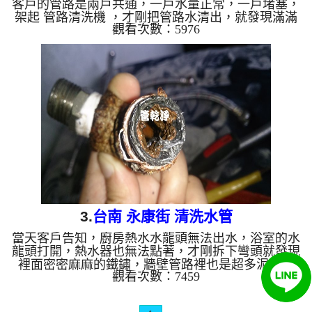
客戶的管路是兩戶共通，一戶水量正常，一戶堵塞，
架起 管路清洗機 ，才剛把管路水清出，就發現滿滿
觀看次數：5976
都是鐵鏽的水，把彎頭拆下，發現管子裡密密麻麻的
鐵鏽，於是開始 清洗水管 ，按著正常工法 灌入檸檬
酸 洗水管 ， 等了約十分鐘， 做 水管清洗 的動作，
洗了約六個小時，終於把客戶的問題處理好。 清洗
水管 水管清洗 洗水管 熱水管堵塞 熱水忽冷忽熱 ...
3.
台南 永康街 清洗水管
當天客戶告知，廚房熱水水龍頭無法出水，浴室的水
龍頭打開，熱水器也無法點著，才剛拆下彎頭就發現
裡面密密麻麻的鐵鏽，牆壁管路裡也是超多泥巴淤
觀看次數：7459
積，於是我們架起 水管清洗機 ，開始 洗水管 ，才剛
灌入檸檬酸，管路就堵塞了， 清洗水管 時，水龍頭
沖出很多的鐵鏽及泥巴，過程好幾次 水管堵塞 ， 水