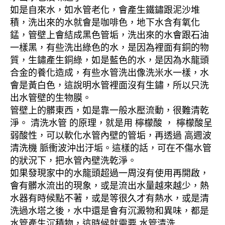
如是自來水，如水管老化，會產生鐵鏽跟泥沙堆
積，洗出來的水就會是咖啡色，地下水含有氧化
錳，管壁上會結成黑色管垢，洗出來的水會跟石油
一樣黑，有些洗出綠色的水，是因為裡面有銅的物
質，生鏽產生銅綠，如是藍色的水，是因為水龍頭
合金的養化造成，有些水管洗出像洗米水一樣，水
會是黃白色，這說明水管裡面沒有生鏽，所以只洗
出水管壁的生物膜。
管壁上的髒東西，如是靠一般水壓流動，很難清乾
淨。 清洗水管 的原理，就是用 檸檬酸 ， 檸檬酸呈
弱酸性，可以軟化水管內壁的管垢，再透過 高週波
清洗機 脈衝波沖出汙垢。這樣的話，可在不傷水管
的狀況下，把水管內壁洗乾淨。
如果發現家中的水龍頭超過一周沒有使用再開啟，
會有髒水流出的現象，或是流出水量越來越少，熱
水器有時候點不著，或是等很久才有熱水，或是清
洗過水塔之後，水中還是會有沉澱物和異味，都是
水管產生沉積物，這時候就需要 水管清洗