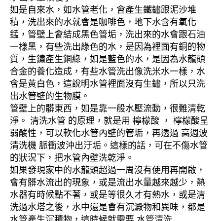
如是自來水，如水管老化，會產生鐵鏽跟泥沙堆
積，洗出來的水就會是咖啡色，地下水含有氧化
錳，管壁上會結成黑色管垢，洗出來的水會跟石油
一樣黑，有些洗出綠色的水，是因為裡面有銅的物
質，生鏽產生銅綠，如是藍色的水，是因為水龍頭
合金的養化造成，有些水管洗出像洗米水一樣，水
會是黃白色，這說明水管裡面沒有生鏽，所以只洗
出水管壁的生物膜。
管壁上的髒東西，如是靠一般水壓流動，很難清乾
淨。 清洗水管 的原理，就是用 檸檬酸 ， 檸檬酸呈
弱酸性，可以軟化水管內壁的管垢，再透過 高週波
清洗機 脈衝波沖出汙垢。這樣的話，可在不傷水管
的狀況下，把水管內壁洗乾淨。
如果發現家中的水龍頭超過一周沒有使用再開啟，
會有髒水流出的現象，或是流出水量越來越少，熱
水器有時候點不著，或是等很久才有熱水，或是清
洗過水塔之後，水中還是會有沉澱物和異味，都是
水管產生沉積物，這時候就需要 水管清洗