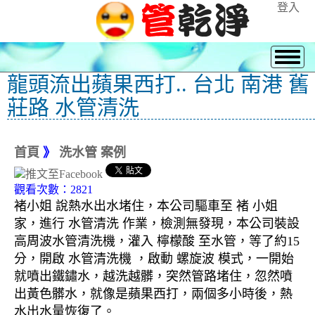
登入
龍頭流出蘋果西打.. 台北 南港 舊
莊路 水管清洗
首頁
》
洗水管 案例
觀看次數：2821
褚小姐 說熱水出水堵住，本公司驅車至 褚 小姐
家，進行 水管清洗 作業，檢測無發現，本公司裝設
高周波水管清洗機，灌入 檸檬酸 至水管，等了約15
分，開啟 水管清洗機 ，啟動 螺旋波 模式，一開始
就噴出鐵鏽水，越洗越髒，突然管路堵住，忽然噴
出黃色髒水，就像是蘋果西打，兩個多小時後，熱
水出水量恢復了。