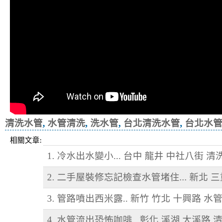
清洗水管
,
水管清洗
,
洗水管
,
台北清洗水管
,
台北水
相關文章:
1. 冷水出水變小... 台中 龍井 中社八街 
2. 二手屋裝修忘記檢查水管堵住... 新北 
3. 管路噴出西米露.. 新竹 竹北 十興路 水
4. 水管流出恐怖咖啡.. 彰化 溪湖 大溪路 