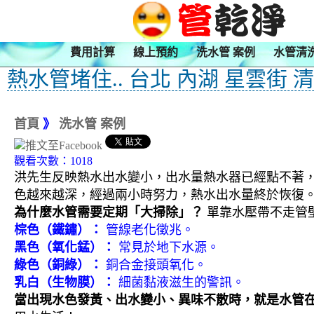
費用計算
線上預約
洗水管 案例
水管清
熱水管堵住.. 台北 內湖 星雲街 
首頁
》
洗水管 案例
觀看次數：1018
洪先生反映熱水出水變小，出水量熱水器已經點不著
色越來越深，經過兩小時努力，熱水出水量終於恢復
為什麼水管需要定期「大掃除」？
單靠水壓帶不走管
棕色（鐵鏽）：
管線老化徵兆。
黑色（氧化錳）：
常見於地下水源。
綠色（銅綠）：
銅合金接頭氧化。
乳白（生物膜）：
細菌黏液滋生的警訊。
當出現水色發黃、出水變小、異味不散時，就是水管