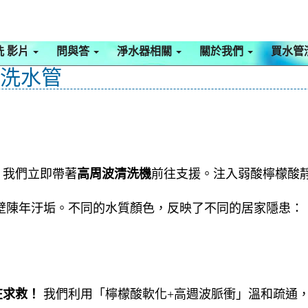
洗 影片
問與答
淨水器相關
關於我們
買水管
清洗水管
，我們立即帶著
高周波清洗機
前往支援。注入弱酸檸檬酸
。
壁陳年汙垢。不同的水質顏色，反映了不同的居家隱患：
在求救！
我們利用「檸檬酸軟化+高週波脈衝」溫和疏通