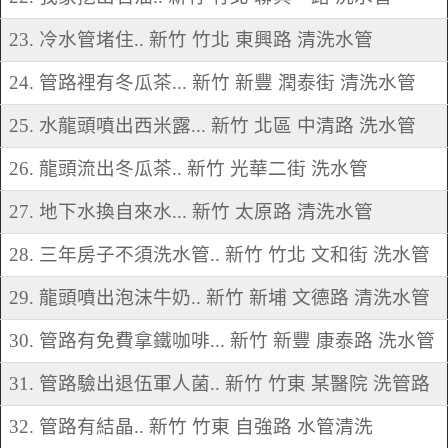
23. 冷水管堵住.. 新竹 竹北 東興路 清洗水管
24. 管路裡有冬瓜茶... 新竹 新豐 潤泰街 清洗水管
25. 水龍頭噴出西米露... 新竹 北區 中清路 洗水管
26. 龍頭流出冬瓜茶.. 新竹 光華二街 洗水管
27. 地下水換自來水... 新竹 太原路 清洗水管
28. 三年房子不須洗水管.. 新竹 竹北 文和街 洗水管
29. 龍頭噴出泡沫牛奶.. 新竹 新埔 文德路 清洗水管
30. 管路有免費拿鐵咖啡... 新竹 新豐 康泰路 洗水管
31. 管路驗出退伍軍人菌.. 新竹 竹東 某醫院 洗管路
32. 管路有結晶.. 新竹 竹東 自強路 水管清洗