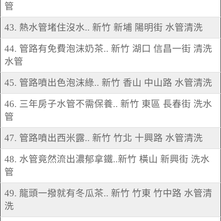
管
43. 熱水管堵住沒水.. 新竹 新埔 陽明街 水管清洗
44. 管路有免費泡沫奶茶.. 新竹 湖口 信昌一街 清洗
水管
45. 管路噴出色泡沫綠.. 新竹 香山 中山路 水管清洗
46. 三年房子水管不需保養.. 新竹 東區 長春街 洗水
管
47. 管路噴出西米露.. 新竹 竹北 十興路 水管清洗
48. 水管竟然流出濃郁拿鐵..新竹 橫山 新興街 洗水
管
49. 龍頭一撥就有冬瓜茶.. 新竹 竹東 竹中路 水管清
洗