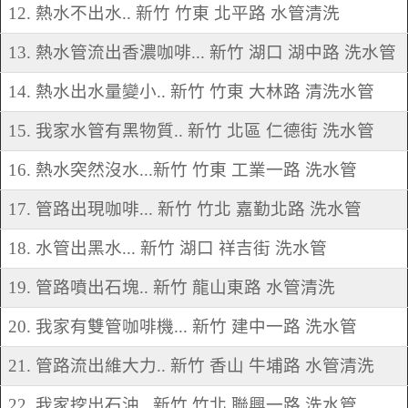
12. 熱水不出水.. 新竹 竹東 北平路 水管清洗
13. 熱水管流出香濃咖啡... 新竹 湖口 湖中路 洗水管
14. 熱水出水量變小.. 新竹 竹東 大林路 清洗水管
15. 我家水管有黑物質.. 新竹 北區 仁德街 洗水管
16. 熱水突然沒水...新竹 竹東 工業一路 洗水管
17. 管路出現咖啡... 新竹 竹北 嘉勤北路 洗水管
18. 水管出黑水... 新竹 湖口 祥吉街 洗水管
19. 管路噴出石塊.. 新竹 龍山東路 水管清洗
20. 我家有雙管咖啡機... 新竹 建中一路 洗水管
21. 管路流出維大力.. 新竹 香山 牛埔路 水管清洗
22. 我家挖出石油.. 新竹 竹北 聯興一路 洗水管