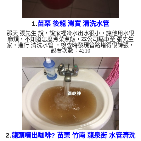
1.
苗栗 後龍 灣寶 清洗水管
那天 張先生 說，說家裡冷水出水很小，讓他用水很
麻煩，不知道怎麼煮菜煮飯，本公司驅車至 張先生
家，進行 清洗水管 ，檢查時發現管路堵得很誇張，
觀看次數：4210
連熱水軟管也堵到幾乎沒空間，如下圖，本公司架起
高周波水管清洗機，注入 檸檬酸 至水管，等候約15
分鐘，利用 水管清洗機 ，開啟 水槌 模式，把水管內
的污垢及異物沖出來，一開始水龍頭出水呈現黃白
色，就像牛奶一樣，如下影片，張先生 說，我家水
管裡怎麼這麼多髒東西!! 如是自來水，如水管老化，
會產生鐵鏽跟泥沙堆積，洗出來的水就會是咖啡色，
地下水含有氧化...
2.
龍頭噴出咖啡? 苗栗 竹南 龍泉街 水管清洗