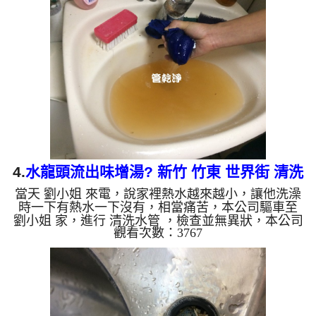
，開啟 水槌 模式，把水管內的污垢及異物沖出來，
一開始怎麼洗都沒東西，突然水龍頭出水呈現白色，
就像牛奶一樣，如下影片，羅先生 說，我家水管裡
怎麼會這樣!! 如是自來水，如水管老化，會產生鐵鏽
跟泥沙堆積，洗出來的水就會是咖啡色，地下水含有
氧化錳，管壁上會...
4.
水龍頭流出味增湯? 新竹 竹東 世界街 清洗
當天 劉小姐 來電，說家裡熱水越來越小，讓他洗澡
水管
時一下有熱水一下沒有，相當痛苦，本公司驅車至
劉小姐 家，進行 清洗水管 ，檢查並無異狀，本公司
觀看次數：3767
架起 高周波水管清洗機，注入 檸檬酸 至水管，等候
約15分鐘，利用 水管清洗機 ，開啟 水槌 模式，把水
管內的污垢及異物沖出來，水龍頭出水呈現鮮黃色，
就像是味增湯一樣，如下影片，劉小姐 說，我家水
管裡怎麼這樣!! 如是自來水，如水管老化，會產生鐵
鏽跟泥沙堆積，洗出來的水就會是咖啡色，地下水含
有氧化錳，管壁上會結成黑色管垢，洗出來的水會跟