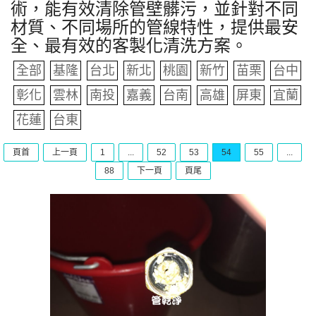
術，能有效清除管壁髒污，並針對不同
材質、不同場所的管線特性，提供最安
全、最有效的客製化清洗方案。
全部
基隆
台北
新北
桃園
新竹
苗栗
台中
彰化
雲林
南投
嘉義
台南
高雄
屏東
宜蘭
花蓮
台東
頁首
上一頁
1
...
52
53
54
55
...
88
下一頁
頁尾