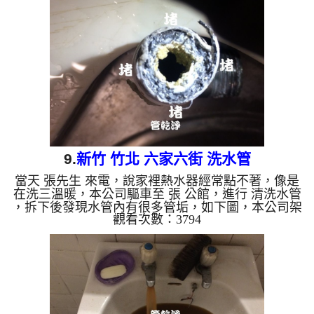
水呈黃色，看起來像尿尿，如下圖及影片，賴先
生 說，房子才8年，水管裡面就藏這麼多髒東西。 如
是自來水，如水管老化，會產生鐵鏽跟泥沙堆積，洗
出來的水就會是咖啡色，地下水含有氧化錳，管壁上
會結成黑色管垢，洗出來的...
9.
新竹 竹北 六家六街 洗水管
當天 張先生 來電，說家裡熱水器經常點不著，像是
在洗三溫暖，本公司驅車至 張 公館，進行 清洗水管
，拆下後發現水管內有很多管垢，如下圖，本公司架
觀看次數：3794
起 高周波水管清洗機，注入 檸檬酸 至水管，等候約
15分鐘，利用 水管清洗機 ，開啟 水槌 模式，把水管
內的污垢及異物沖出來，洗出來的水呈黃色，看起來
像尿尿，如下圖及影片，張先生 說，房子才10年，
水管就堵得這麼嚴重。 如是自來水，如水管老化，
會產生鐵鏽跟泥沙堆積，洗出來的水就會是咖啡色，
地下水含有氧化錳，管壁上會結成黑色管垢，洗出來