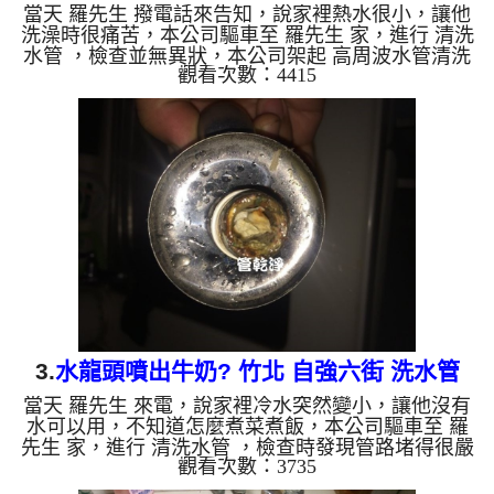
當天 羅先生 撥電話來告知，說家裡熱水很小，讓他
洗澡時很痛苦，本公司驅車至 羅先生 家，進行 清洗
水管 ，檢查並無異狀，本公司架起 高周波水管清洗
觀看次數：4415
機，注入 檸檬酸 至水管，等候約15分鐘，利用 水管
清洗機 ，開啟 水槌 模式，把水管內的污垢及異物沖
出來，水龍頭出水呈現白色，就像是牛奶一樣，如下
影片，沒多久水管噴出黃色的水~最後變成咖啡色，
羅先生 說，家裡的水管裡怎麼這麼髒!! 如是自來水，
如水管老化，會產生鐵鏽跟泥沙堆積，洗出來的水就
會是咖啡色，地下水含有氧化錳，管壁上會結成黑色
管垢，洗出...
3.
水龍頭噴出牛奶? 竹北 自強六街 洗水管
當天 羅先生 來電，說家裡冷水突然變小，讓他沒有
水可以用，不知道怎麼煮菜煮飯，本公司驅車至 羅
先生 家，進行 清洗水管 ，檢查時發現管路堵得很嚴
觀看次數：3735
重，如下圖，本公司架起 高周波水管清洗機，注
入 檸檬酸 至水管，等候約15分鐘，利用 水管清洗機