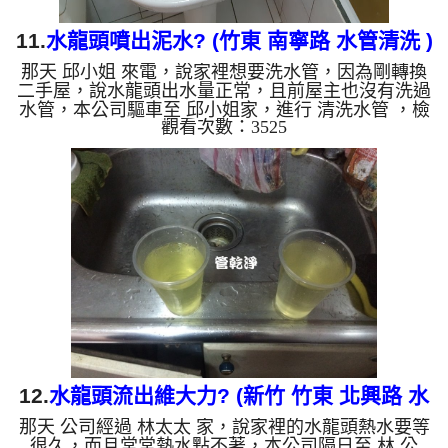
11.
水龍頭噴出泥水? (竹東 南寧路 水管清洗 )
那天 邱小姐 來電，說家裡想要洗水管，因為剛轉換
二手屋，說水龍頭出水量正常，且前屋主也沒有洗過
水管，本公司驅車至 邱小姐家，進行 清洗水管 ，檢
觀看次數：3525
查後發現水管內有很多異物，冷水出水量也比較小，
本公司架起 高周波水管清洗機，注入 檸檬酸 至水
管，等候約15分鐘，利用 水管清洗機 ，開啟 螺旋
波 模式，把水管內的污垢級異物沖出來，沒想到洗
出來的水呈棕色，看起來跟很噁心，約一分鐘後，出
現泥水水，如下圖及影片，邱小姐 大聲說，不好意
思還跟你說水管沒堵到，說房子才15年，怎麼水管就
堵這麼多髒東西? 如...
12.
水龍頭流出維大力? (新竹 竹東 北興路 水
那天 公司經過 林太太 家，說家裡的水龍頭熱水要等
管清洗 )
很久，而且常常熱水點不著，本公司隔日至 林 公