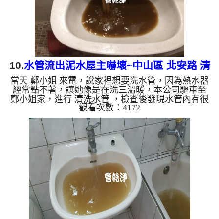
的水會跟石油...
10.
水管流出泥水屋主嚇壞~中山區 北安路 清
當天 鄭小姐 來電，說家裡想要洗水管，因為熱水器
洗水管
經常點不著，讓她像是在洗三溫暖，本公司驅車至
鄭小姐家，進行 清洗水管 ，檢查後發現水管內有很
觀看次數：4172
多異物，冷水管水量也比較小，本公司架起 高周波
水管清洗機，注入 檸檬酸 至水管，等候約15分鐘，
利用 水管清洗機 ，開啟 水槌 模式，把水管內的污垢
及異物沖出來，沒想到洗出來的水呈棕綠色，看起來
相當噁心，約一分鐘後，出現偏綠色泥水，如下圖及
影片，鄭小姐 驚訝的說，房子才20年，水管就藏這
麼多髒東西? 如是自來水，如水管老化，會產生鐵鏽
跟泥沙堆積，洗出...