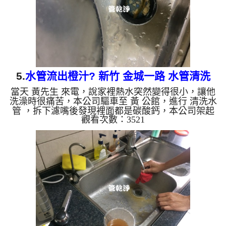
石油一樣黑，...
5.
水管流出橙汁? 新竹 金城一路 水管清洗
當天 黃先生 來電，說家裡熱水突然變得很小，讓他
洗澡時很痛苦，本公司驅車至 黃 公館，進行 清洗水
管 ，拆下濾嘴後發現裡面都是碳酸鈣，本公司架起
觀看次數：3521
高周波水管清洗機，注入 檸檬酸 至水管，等候約15
分鐘，利用 水管清洗機 ，開啟 微氣泡 模式，把水管
內的污垢及異物沖出來，沒想到水還是不大，如影
片，本公司改用特殊工法，這時洗出來的水呈灰白
色，看起來牛奶，如影片，黃先生 說，水管裡怎麼
這麼髒。 如是自來水，如水管老化，會產生鐵鏽跟
泥沙堆積，洗出來的水就會是咖啡色，地下水含有氧
化錳，管壁上會結成黑...