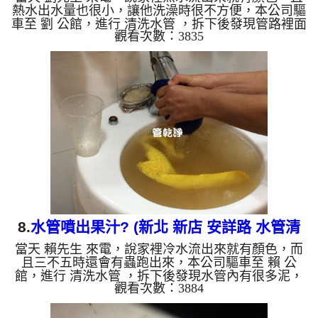
熱水出水量也很小，讓他洗澡時很不方便，本公司驅
車至 劉 公館，進行 清洗水管 ，拆下後發現管路裡面
觀看次數：3835
很多鐵鏽，如下圖，本公司架起 高周波水管清洗
機，注入 檸檬酸 至水管，等候約15分鐘，利用 水管
清洗機 ，開啟 微氣泡 模式，把水管內的污垢及異物
沖出來，洗出來的水呈黃色，看起來像咖啡，如下圖
及影片，劉先生 說，房子才12年，水管怎麼會這麼
髒。 如是自來水，如水管老化，會產生鐵鏽跟泥沙
堆積，洗出來的水就會是咖啡色，地下水含有氧化
錳，管壁上會結成黑...
8.
水管噴出果汁? (新北 新店 安詳路 水管清
當天 賴先生 來電，說家裡冷水流出來就有顏色，而
洗 )
且三不五時還會有蟲跑出來，本公司驅車至 賴 公
館，進行 清洗水管 ，拆下後發現水管內有很多泥，
觀看次數：3884
本公司架起 高周波水管清洗機，注入 檸檬酸 至水
管，等候約15分鐘，利用 水管清洗機 ，開啟 微氣
泡 模式，把水管內的污垢及異物沖出來，洗出來的