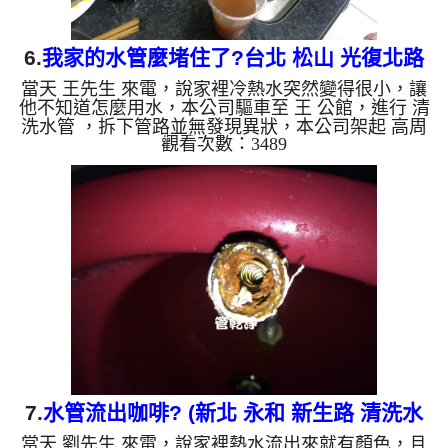
6.
我家的水管麼堵住了?台北 松山 光復北路
當天 王先生 來電，說家裡冷熱水突然變得很小，讓
洗水管
他不知道怎麼用水，本公司驅車至 王 公館，進行 清
洗水管 ，拆下管路並無發現異狀，本公司架起 高周
觀看次數：3489
波水管清洗機，注入 檸檬酸 至水管，等候約15分
鐘，利用 水管清洗機 ，開啟 微氣泡 模式，但怎麼也
不見效果，本公司改用特殊工法，把水管內的污垢及
異物沖出來，沒想到居然沖出一個兩公分的塑膠碎
片，如下圖，這時洗出來的水呈咖啡色，看起來像咖
啡，如影片，王先生 說，怎麼水管裡面會塞住這東
西。 如是自來水，如水管老化，會產生鐵鏽跟泥沙
堆積，洗出來的水就會...
7.
水管流出咖啡? (新北 永和 新生路 清洗水
當天 劉先生 來電，說家裡熱水流出來就有顏色，且
管)