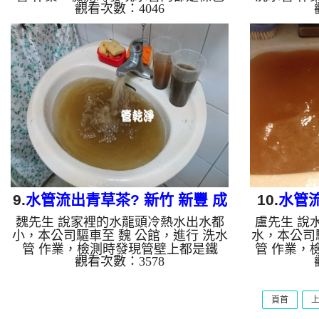
觀看次數：4046
鐵鏽，本公司架起 高周波水管清洗
黑色管垢，
機，灌入 檸檬酸 至管路裡面，等了約
洗機，灌入
15分，開啟 水管清洗機 ，啟動 螺旋
約15分，開
波 模式，一開始就洗出棕黑色泉水，
波 模式，
越洗就越髒顏色就越深，看起來與咖啡
開始就洗出
一樣，如下圖片影片，兩個多小時後，
色就越深
出水變乾淨出水量也變大了!! 如是自來
後，出水變乾
水，如水管老化，會產生鐵鏽跟泥沙堆
自來水，如
積，洗出來的水就會是咖啡色，地下水
沙堆積，洗
含有氧化錳，管壁上會結成黑色管垢，
下水含有氧
洗出來的水會跟石油一樣黑，有些洗出
垢，洗出來
綠色的...
9.
水管流出青草茶? 新竹 新豐 成
10.
水管流
魏先生 說家裡的水龍頭冷熱水出水都
盧先生 說
德路 洗水管
小，本公司驅車至 魏 公館，進行 洗水
水，本公司
管 作業，檢測時發現管壁上都是鐵
管 作業，
觀看次數：3578
鏽，本公司架起 高周波水管清洗機，
起 高周波
灌入 檸檬酸 至管路裡面，等了約15
管路裡面，
分，開啟 水管清洗機 ，啟動 螺旋
洗機 ，啟
頁首
波 模式，一開始冷水就洗出黃棕色髒
出白棕色髒
水，看起來就跟青草茶一樣，熱水一洗
樣，越洗