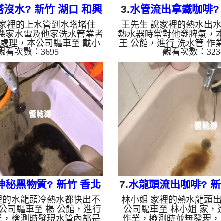
沒水? 新竹 湖口 和興
3.
水管流出拿鐵咖啡? 
說家裡的上水管到水塔堵住
王先生 說家裡的熱水出
路 水管清洗
建業路 洗水
幾家水電及他家洗水管業者
熱水器時常對他發脾氣，
處理，本公司驅車至 戴小
王 公館，進行 洗水管 作
觀看次數：3695
觀看次數：323
行 洗水管 作業，檢測時並無
無發現，本公司架起 高
公司架起 高周波水管清洗
機，灌入 檸檬酸 至管路
檸檬酸 至管路裡面，等了約
15分，開啟 水管清洗機 
啟 水管清洗機 ，啟動 螺旋
波 模式，冷水一洗就是
上水管一下就洗通了，水能
水，沒多久就洗出棕色鐵
水塔裡後，戴小姐要我們順
與咖啡一樣，如下圖片影
水塔內都是淤泥，洗完水塔
時後，管路變乾淨出水量也
管，水管內狀況跟水塔一樣
是自來水，如水管老化，
如下圖片影片，三個多小時
泥沙堆積，洗出來的水就
乾淨能正常用水了!! 如是
地下水含有氧化錳，管壁
水管老化，會產生鐵鏽跟泥
管垢，洗出來的水會跟石
沙堆積，洗...
些洗...
神秘黑物質? 新竹 香北
7.
水龍頭流出咖啡? 新
裡的水龍頭冷熱水都快出不
林小姐 家裡的熱水龍頭
路 洗水管
山一路 清洗
公司驅車至 楊 公館，進行
公司驅車至 林小姐 家，
業，檢測時發現水管內都是
作業，檢測時並無發現，