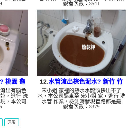
9
觀看次數：3541
檸檬酸 至管
起 高周波水管清洗機，灌入 檸檬酸 至
啟 水管清洗
管路裡面，等了約15分，開啟 水管清
一開始熱水就
洗機 ，啟動 螺旋波 模式，一開始熱水
髒，就像是咖
就洗出黃綠色髒水，越洗顏色就越深，
兩個小時後，
如下圖片影片，兩個小時後，排水處多
!! 如是自來
了一堆碳酸鈣，像是白色脆片，水管清
鐵鏽跟泥沙堆
洗乾淨出水量恢復了!! 如是自來水，如
啡色，地下水
水管老化，會產生鐵鏽跟泥沙堆積，洗
成黑色管垢，
出來的水就會是咖啡色，地下水含有氧
黑，有些洗出
化錳，管壁上會結成黑色管垢，洗出來
銅的物質，生
的水會跟石油一樣黑，有些洗出綠色的
水...
 桃園 龜
12.
水管流出棕色泥水? 新竹 竹
常流出有顏色
宋小姐 家裡的熱水水龍頭快出不了
清洗
北 環北路 洗水管
館，進行 洗
水，本公司驅車至 宋小姐 家，進行 洗
發現，本公司
水管 作業，檢測時發現管路都是鐵
6
觀看次數：3379
，灌入 檸檬
鏽，本公司架起 高周波水管清洗機，
分，開啟 水
灌入 檸檬酸 至管路裡面，等了約15
模式，一開始
分，開啟 水管清洗機 ，啟動 螺旋
頁尾
越髒顏色就越
波 模式，一開始就洗出棕色髒水，越
小時後，出水
洗就越髒，如下圖片影片，兩個小時