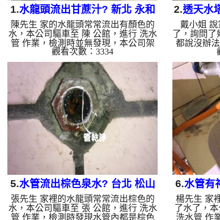
1.
水龍頭流出甘蔗汁? 新北 永和
2.
透天水塔
陳先生 家的水龍頭常常流出有顏色的
戴小姐 
竹林路 清洗水管
水，本公司驅車至 陳 公館，進行 洗水
了，詢問了
管 作業，檢測時並無發現，本公司架
都說沒辦法
觀看次數：3334
起 高周波水管清洗機，灌入 檸檬酸 至
姐 家，進
管路裡面，等了約15分，開啟 水管清
發現，本
洗機 ，啟動 螺旋波 模式，一開始就洗
機，灌入 
出棕色水，越洗就越髒顏色就越深，最
15分，開
後變成棕綠色，看起來跟甘蔗汁一樣，
波 模式，
如下影片，兩個多小時後，出水變乾淨
正常到頂樓
出水量也變大了!! 如是自來水，如水管
便洗水塔，
老化，會產生鐵鏽跟泥沙堆積，洗出來
清洗室內水
的水就會是咖啡色，地下水含有氧化
都是泥，
錳，管壁上會結成黑色管垢，洗出來的
後，管路清洗
水會跟石油一樣黑，有些洗出綠色的
自來水，如
水，...
5.
水管流出棕色泉水? 台北 松山
6.
水管有
張先生 家裡的水龍頭常常流出棕色的
楊先生 家
八德路 水管清洗
水，本公司驅車至 張 公館，進行 洗水
了水了，本
管 作業，檢測時發現水管內都是棕色
洗水管 作