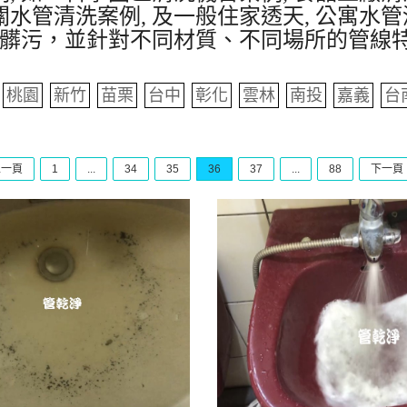
水管清洗案例, 及一般住家透天, 公寓水管
髒污，並針對不同材質、不同場所的管線
桃園
新竹
苗栗
台中
彰化
雲林
南投
嘉義
台
上一頁
1
...
34
35
36
37
...
88
下一頁