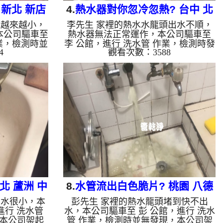
新北 新店
4.
熱水器對你忽冷忽熱? 台中 北
水越來越小，
李先生 家裡的熱水水龍頭出水不順，
管
屯 崇興路 清洗水管
本公司驅車至
熱水器無法正常運作，本公司驅車至
業，檢測時並
李 公館，進行 洗水管 作業，檢測時發
4
觀看次數：3588
周波水管清洗
現水管內都是棕色鐵鏽，本公司架起
裡面，等了約
高周波水管清洗機，灌入 檸檬酸 至管
，啟動 螺旋
路裡面，等了約15分，開啟 水管清洗
白色泡沫髒
機 ，啟動 螺旋波 模式，冷水一洗就是
鏽水，看起來
黃色髒水，熱水就洗出棕色鐵鏽水，看
片，兩個多小
起來與咖啡一樣，如下圖片影片，兩個
恢復了!! 如
多小時後，管路清洗乾淨出水量也恢復
會產生鐵鏽跟
了!! 如是自來水，如水管老化，會產生
會是咖啡色，
鐵鏽跟泥沙堆積，洗出來的水就會是咖
上會結成黑色
啡色，地下水含有氧化錳，管壁上會結
油一樣黑，有
成黑色管垢，洗出來的水會跟石油一樣
黑...
北 蘆洲 中
8.
水管流出白色脆片? 桃園 八德
出水很小，本
彭先生 家裡的熱水龍頭堵到快不出
水管
永忠街 水管清洗
進行 洗水管
水，本公司驅車至 彭 公館，進行 洗水
本公司架起
管 作業，檢測時並無發現，本公司架