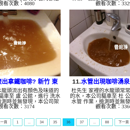
觀看次數：4080
觀看次數：332
本公司架起 高周波水管清
高周波水管清洗機，灌入 
 檸檬酸 至管路裡面，等了
路裡面，等了約15分，開
啟 水管清洗機 ，啟動 螺旋
機 ，啟動 螺旋波 模式，
因為屋主用的是地下水，一
洗出棕色髒水，越洗就越
黃黑色髒水，越洗就越髒顏
啡一樣，如下圖片影片，
，如下圖片影片，四個小時
水管清洗乾淨出水量恢復了
淨出水量也變大了!! 如是
水，如水管老化，會產生
水管老化，會產生鐵鏽跟泥
積，洗出來的水就會是咖
出來的水就會是咖啡色，地
含有氧化錳，管壁上會結
化錳，管壁上會結成黑色管
洗出來的水會跟石油一樣
的水會跟石油一樣黑，有些
綠色的水，是因為裡面有
洗出...
鏽...
出拿鐵咖啡? 新竹 東
11.
水管出現咖啡湧泉?
水龍頭流出有顏色及味道的
杜先生 家裡的水龍頭常
光路 清洗水管
山 忠義路 水管
驅車至 盧 公館，進行 洗水
的水，本公司驅車至 杜 公
檢測時並無發現，本公司架
水管 作業，檢測時並無
觀看次數：3174
觀看次數：336
水管清洗機，灌入 檸檬酸 至
架起 高周波水管清洗機
等了約15分，開啟 水管清
酸 至管路裡面，等了約15
動 螺旋波 模式，一開始就洗
管清洗機 ，啟動 螺旋波 
上一頁
1
...
34
35
36
37
...
88
下一頁
水，看起來就跟拿鐵咖啡一
就洗出棕色髒水，越洗就
就越髒顏色就越深，像是泥
深，如下圖片影片，兩個