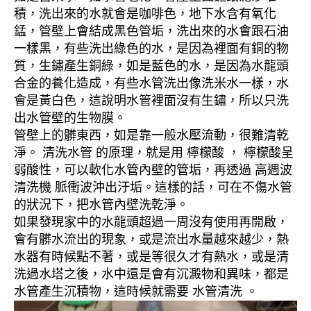
積，洗出來的水就會是咖啡色，地下水含有氧化
錳，管壁上會結成黑色管垢，洗出來的水會跟石油
一樣黑，有些洗出綠色的水，是因為裡面有銅的物
質，生鏽產生銅綠，如是藍色的水，是因為水龍頭
合金的養化造成，有些水管洗出像洗米水一樣，水
會是黃白色，這說明水管裡面沒有生鏽，所以只洗
出水管壁的生物膜。
管壁上的髒東西，如是靠一般水壓流動，很難清乾
淨。 清洗水管 的原理，就是用 檸檬酸 ， 檸檬酸呈
弱酸性，可以軟化水管內壁的管垢，再透過 高週波
清洗機 脈衝波沖出汙垢。這樣的話，可在不傷水管
的狀況下，把水管內壁洗乾淨。
如果發現家中的水龍頭超過一周沒有使用再開啟，
會有髒水流出的現象，或是流出水量越來越少，熱
水器有時候點不著，或是等很久才有熱水，或是清
洗過水塔之後，水中還是會有沉澱物和異味，都是
水管產生沉積物，這時候就需要 水管清洗 。