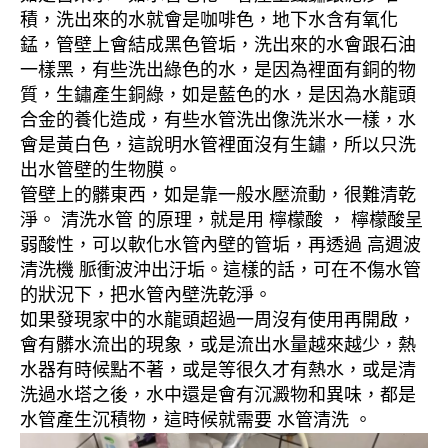
積，洗出來的水就會是咖啡色，地下水含有氧化
錳，管壁上會結成黑色管垢，洗出來的水會跟石油
一樣黑，有些洗出綠色的水，是因為裡面有銅的物
質，生鏽產生銅綠，如是藍色的水，是因為水龍頭
合金的養化造成，有些水管洗出像洗米水一樣，水
會是黃白色，這說明水管裡面沒有生鏽，所以只洗
出水管壁的生物膜。
管壁上的髒東西，如是靠一般水壓流動，很難清乾
淨。 清洗水管 的原理，就是用 檸檬酸 ， 檸檬酸呈
弱酸性，可以軟化水管內壁的管垢，再透過 高週波
清洗機 脈衝波沖出汙垢。這樣的話，可在不傷水管
的狀況下，把水管內壁洗乾淨。
如果發現家中的水龍頭超過一周沒有使用再開啟，
會有髒水流出的現象，或是流出水量越來越少，熱
水器有時候點不著，或是等很久才有熱水，或是清
洗過水塔之後，水中還是會有沉澱物和異味，都是
水管產生沉積物，這時候就需要 水管清洗 。