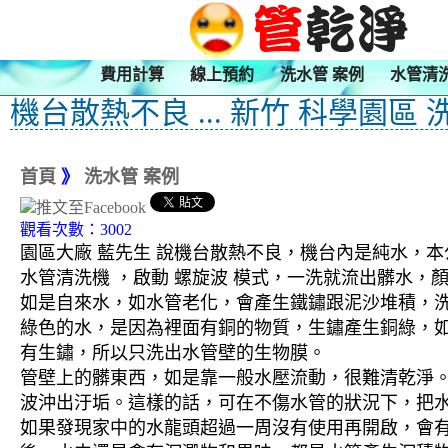
費用計算
線上預約
洗水管 案例
水管清
機台散熱不良 ... 新竹 科學園區
首頁
》
洗水管 案例
觀看次數：3002
園區大廠 藍先生 說機台散熱不良，機台內是純水，本
水管清洗機 ，啟動 螺旋波 模式，一洗就流出髒水
如是自來水，如水管老化，會產生鐵鏽跟泥沙堆積，
綠色的水，是因為裡面有銅的物質，生鏽產生銅綠，
有生鏽，所以只洗出水管壁的生物膜。
管壁上的髒東西，如是靠一般水壓流動，很難清乾淨。 
波沖出汙垢。這樣的話，可在不傷水管的狀況下，把
如果發現家中的水龍頭超過一周沒有使用再開啟，會