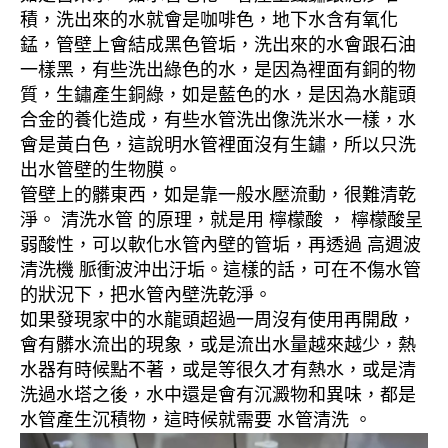
積，洗出來的水就會是咖啡色，地下水含有氧化
錳，管壁上會結成黑色管垢，洗出來的水會跟石油
一樣黑，有些洗出綠色的水，是因為裡面有銅的物
質，生鏽產生銅綠，如是藍色的水，是因為水龍頭
合金的養化造成，有些水管洗出像洗米水一樣，水
會是黃白色，這說明水管裡面沒有生鏽，所以只洗
出水管壁的生物膜。
管壁上的髒東西，如是靠一般水壓流動，很難清乾
淨。 清洗水管 的原理，就是用 檸檬酸 ， 檸檬酸呈
弱酸性，可以軟化水管內壁的管垢，再透過 高週波
清洗機 脈衝波沖出汙垢。這樣的話，可在不傷水管
的狀況下，把水管內壁洗乾淨。
如果發現家中的水龍頭超過一周沒有使用再開啟，
會有髒水流出的現象，或是流出水量越來越少，熱
水器有時候點不著，或是等很久才有熱水，或是清
洗過水塔之後，水中還是會有沉澱物和異味，都是
水管產生沉積物，這時候就需要 水管清洗 。