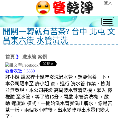
登入
開關一轉就有苦茶? 台中 北屯 文
昌東六街 水管清洗
首頁
》
洗水管 案例
觀看次數：3830
許小姐 說家裡十幾年沒洗過水管，想要保養一下，
本公司驅車至 許小姐 家，進行 洗水管 作業，檢測
並無發現，本公司裝設 高周波水管清洗機，灌入 檸
檬酸 至水管，等了約15分，開啟 水管清洗機 ，啟
動 螺旋波 模式，一開始洗水管就洗出髒水，像是苦
茶一樣，兩個多小時後，出水變乾淨出水量也變大
了。