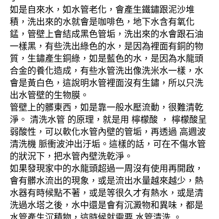
如是自來水，如水管老化，會產生鐵鏽跟泥沙堆
積，洗出來的水就會是咖啡色，地下水含有氧化
錳，管壁上會結成黑色管垢，洗出來的水會跟石油
一樣黑，有些洗出綠色的水，是因為裡面有銅的物
質，生鏽產生銅綠，如是藍色的水，是因為水龍頭
合金的養化造成，有些水管洗出像洗米水一樣，水
會是黃白色，這說明水管裡面沒有生鏽，所以只洗
出水管壁的生物膜。
管壁上的髒東西，如是靠一般水壓流動，很難清乾
淨。 清洗水管 的原理，就是用 檸檬酸 ， 檸檬酸呈
弱酸性，可以軟化水管內壁的管垢，再透過 高週波
清洗機 脈衝波沖出汙垢。這樣的話，可在不傷水管
的狀況下，把水管內壁洗乾淨。
如果發現家中的水龍頭超過一周沒有使用再開啟，
會有髒水流出的現象，或是流出水量越來越少，熱
水器有時候點不著，或是等很久才有熱水，或是清
洗過水塔之後，水中還是會有沉澱物和異味，都是
水管產生沉積物，這時候就需要 水管清洗 。