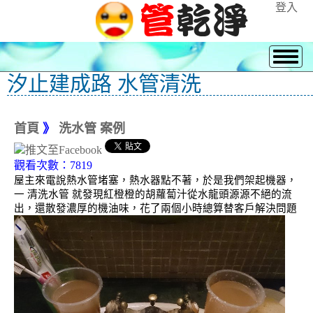
登入
汐止建成路 水管清洗
首頁
》
洗水管 案例
觀看次數：7819
屋主來電說熱水管堵塞，熱水器點不著，於是我們架起機器，
一 清洗水管 就發現紅橙橙的胡蘿蔔汁從水龍頭源源不絕的流
出，還散發濃厚的機油味，花了兩個小時總算替客戶解決問題