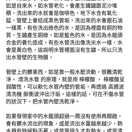
如是自來水，如水管老化，會產生鐵鏽跟泥沙堆
積，洗出來的水就會是咖啡色，地下水含有氧化
錳，管壁上會結成黑色管垢，洗出來的水會跟石油
一樣黑，有些洗出綠色的水，是因為裡面有銅的物
質，生鏽產生銅綠，如是藍色的水，是因為水龍頭
合金的養化造成，有些水管洗出像洗米水一樣，水
會是黃白色，這說明水管裡面沒有生鏽，所以只洗
出水管壁的生物膜。
管壁上的髒東西，如是靠一般水壓流動，很難清乾
淨。 清洗水管 的原理，就是用 檸檬酸 ， 檸檬酸呈
弱酸性，可以軟化水管內壁的管垢，再透過 高週波
清洗機 脈衝波沖出汙垢。這樣的話，可在不傷水管
的狀況下，把水管內壁洗乾淨。
如果發現家中的水龍頭超過一周沒有使用再開啟，
會有髒水流出的現象，或是流出水量越來越少，熱
水器有時候點不著，或是等很久才有熱水，或是清