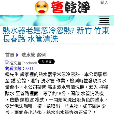
登入
熱水器老是忽冷忽熱? 新竹 竹東
長春路 水管清洗
首頁
》
洗水管 案例
觀看次數：3311
鍾先生 說家裡的熱水器常常忽冷忽熱，本公司驅車
至 鍾 公館，進行 洗水管 作業，檢測時並發現冷水
量偏小，本公司架起 高周波水管清洗機，灌入 檸檬
酸水 至管路裡面，等了約15分，開啟 水管清洗機
，啟動 螺旋波 模式，一開始就洗出淡黃色的髒水，
像是泡沫咖啡一樣，還噴出一些異物，如下圖片影
片，兩個多小時後，熱水出水量恢復正常了!!