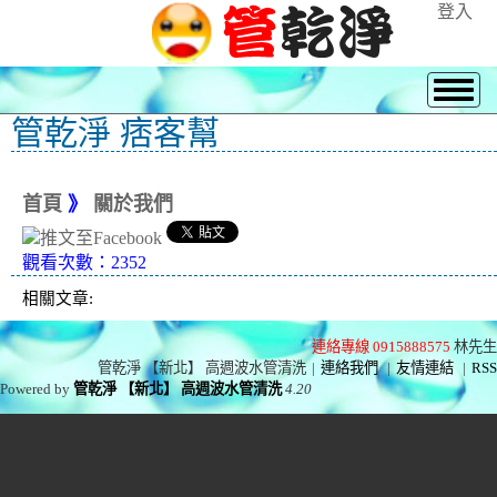
登入
管乾淨 痞客幫
首頁
》
關於我們
觀看次數：2352
相關文章:
連絡專線 0915888575
林先生
管乾淨 【新北】 高週波水管清洗
|
連絡我們
|
友情連結
|
RSS
Powered by
管乾淨 【新北】 高週波水管清洗
4.20