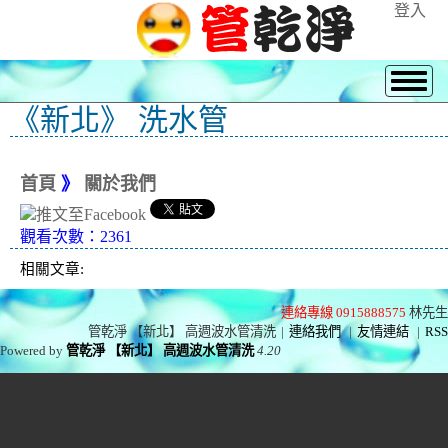
登入
《新北》 洗水管
首頁
》
關於我們
觀看次數：2361
相關文章:
連絡專線 0915888575
林先生
管乾淨 【新北】 高週波水管清洗
|
連絡我們
|
友情連結
|
RSS
Powered by
管乾淨 【新北】 高週波水管清洗
4.20