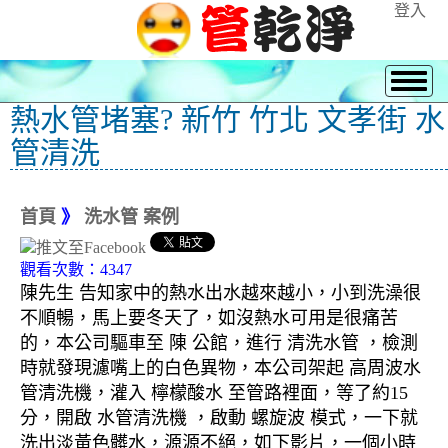
登入
熱水管堵塞? 新竹 竹北 文孝街 水
管清洗
首頁
》
洗水管 案例
觀看次數：4347
陳先生 告知家中的熱水出水越來越小，小到洗澡很
不順暢，馬上要冬天了，如沒熱水可用是很痛苦
的，本公司驅車至 陳 公館，進行 清洗水管 ，檢測
時就發現濾嘴上的白色異物，本公司架起 高周波水
管清洗機，灌入 檸檬酸水 至管路裡面，等了約15
分，開啟 水管清洗機 ，啟動 螺旋波 模式，一下就
洗出淡黃色髒水，源源不絕，如下影片，一個小時