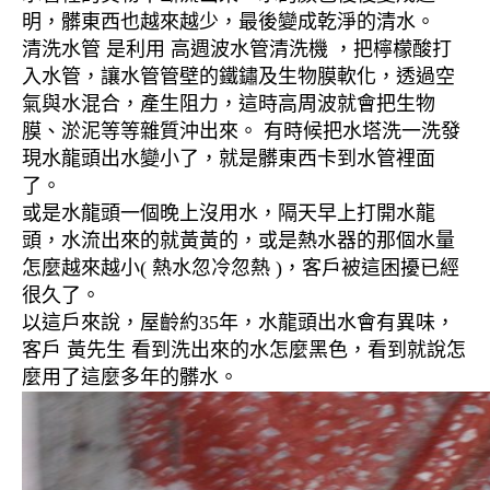
明，髒東西也越來越少，最後變成乾淨的清水。
清洗水管 是利用 高週波水管清洗機 ，把檸檬酸打
入水管，讓水管管壁的鐵鏽及生物膜軟化，透過空
氣與水混合，產生阻力，這時高周波就會把生物
膜、淤泥等等雜質沖出來。 有時候把水塔洗一洗發
現水龍頭出水變小了，就是髒東西卡到水管裡面
了。
或是水龍頭一個晚上沒用水，隔天早上打開水龍
頭，水流出來的就黃黃的，或是熱水器的那個水量
怎麼越來越小( 熱水忽冷忽熱 )，客戶被這困擾已經
很久了。
以這戶來說，屋齡約35年，水龍頭出水會有異味，
客戶 黃先生 看到洗出來的水怎麼黑色，看到就說怎
麼用了這麼多年的髒水。