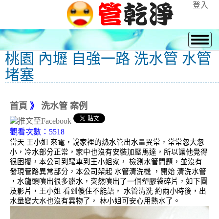
登入
桃園 內壢 自強一路 洗水管 水管
堵塞
首頁
》
洗水管 案例
觀看次數：5518
當天 王小姐 來電，說家裡的熱水管出水量異常，常常忽大忽
小，冷水部分正常，家中也沒有安裝加壓馬達，所以讓他覺得
很困擾，本公司到驅車到王小姐家， 檢測水管問題，並沒有
發現管路異常部分，本公司架起 水管清洗機 ，開始 清洗水管
，水龍頭噴出很多髒水，突然噴出了一個塑膠袋碎片，如下圖
及影片，王小姐 看到傻住不能語， 水管清洗 約兩小時後，出
水量變大水也沒有異物了， 林小姐可安心用熱水了。