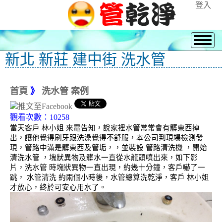
登入
新北 新莊 建中街 洗水管
首頁
》
洗水管 案例
觀看次數：10258
當天客戶 林小姐 來電告知，說家裡水管常常會有髒東西掉
出，讓他覺得刷牙跟洗澡覺得不舒服，本公司到現場檢測發
現，管路中滿是髒東西及管垢，，並裝設 管路清洗機 ，開始
清洗水管 ，塊狀異物及髒水一直從水龍頭噴出來，如下影
片，洗水管 時塊狀異物一直出現，約幾十分鐘，客戶嚇了一
跳， 水管清洗 約兩個小時後，水管總算洗乾淨，客戶 林小姐
才放心，終於可安心用水了。