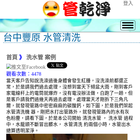
登入
台中豐原 水管清洗
首頁
》
洗水管 案例
觀看次數：4478
當天客戶告知說洗澡過後身體會發生紅腫，沒洗澡前都還正
常，於是請我們過去處理，沒想到當天下傾盆大雨，剛到客戶
家電線杆上的電筒就爆炸，沒有電沒辦法做，白跑了一趟，但
是客戶請我們過幾天再過去處理，處理當天才剛拆下三角凡
爾，就發現管路中密密麻麻的碳酸鈣，如下圖，於是我們架起
水管清洗機 器，剛把水打出管路外，就發現管路內的水有灰
色粉塵，請看下圖，於是本公司開始 清洗水管 ， 洗水管 過程
中，水龍頭不斷冒出髒水， 水管清洗 約兩個小時，水管出水
總算透明潔淨。