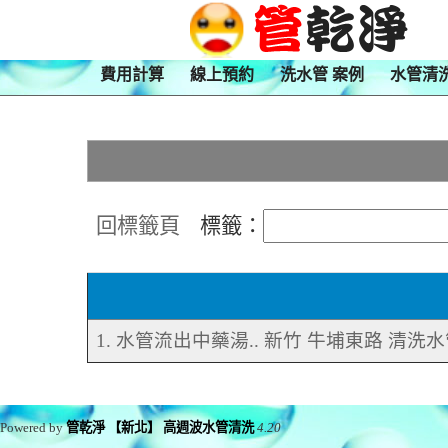
費用計算
線上預約
洗水管 案例
水管清
回標籤頁
標籤：
1. 水管流出中藥湯.. 新竹 牛埔東路 清洗
Powered by
管乾淨 【新北】 高週波水管清洗
4.20