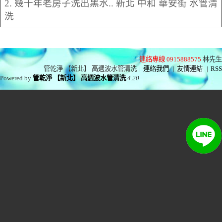
2. 幾十年老房子洗出黑水.. 新北 中和 華安街 水管清
洗
連絡專線 0915888575
林先生
管乾淨 【新北】 高週波水管清洗
|
連絡我們
|
友情連結
|
RSS
Powered by
管乾淨 【新北】 高週波水管清洗
4.20