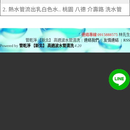
2. 熱水管流出乳白色水.. 桃園 八德 介壽路 洗水管
連絡專線 0915888575
林先生
管乾淨 【新北】 高週波水管清洗
|
連絡我們
|
友情連結
|
RSS
Powered by
管乾淨 【新北】 高週波水管清洗
4.20