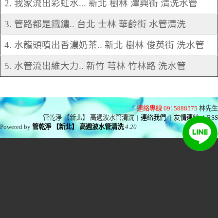
2. 我家流出彩虹水... 新北 樹林 潭興街 清洗水管
3. 管路都是鐵鏽.. 台北 士林 華齡街 水管清洗
4. 水龍頭噴出香濃奶茶.. 新北 樹林 俊英街 洗水管
5. 水管流出維大力.. 新竹 芎林 竹林路 洗水管
連絡專線 0915888575
林先生
管乾淨 【新北】 高週波水管清洗
|
連絡我們
|
友情連結
|
RSS
Powered by
管乾淨 【新北】 高週波水管清洗
4.20