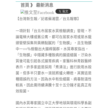
首頁
》
最新消息
【台灣新生報／記者蘇湘雲／台北報導】
一項針對「台北市居家水質檢驗調查」發現，不
論電梯大樓或舊公寓，都可在居家水塔或是水龍
頭管壁採集到黃稠黏膩的「生物膜」，且生物膜
中一
○○
％檢驗出大腸桿菌群。水質專家指出，
「生物膜」中隱藏多種致病的腸道細菌，汙染水
質後可能引起各式腸胃疾病。家醫科林青穀醫師
表示，許多家庭是採用「煮沸法」進行飲用水殺
菌，但多半只要水一滾就將爐火轉熄，其實這是
種錯誤的方法。因為水中有些細菌、病毒耐溫性
較高，因此需持續沸騰十至十五分鐘才能真正有
效殺菌。
國內水質專家國立中正大學地球與環境科學系副