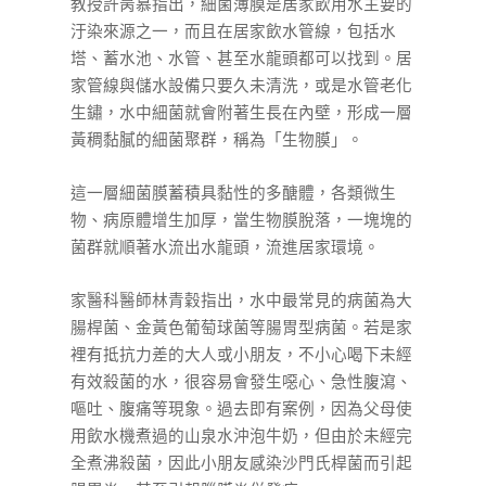
教授許昺慕指出，細菌薄膜是居家飲用水主要的
汙染來源之一，而且在居家飲水管線，包括水
塔、蓄水池、水管、甚至水龍頭都可以找到。居
家管線與儲水設備只要久未清洗，或是水管老化
生鏽，水中細菌就會附著生長在內壁，形成一層
黃稠黏膩的細菌聚群，稱為「生物膜」。
這一層細菌膜蓄積具黏性的多醣體，各類微生
物、病原體增生加厚，當生物膜脫落，一塊塊的
菌群就順著水流出水龍頭，流進居家環境。
家醫科
醫師林青穀指出，水中最常見的病菌為大
腸桿菌、金黃色葡萄球菌等腸胃型病菌。若是家
裡有抵抗力差的大人或小朋友，不小心喝下未經
有效殺菌的水，很容易會發生噁心、急性腹瀉、
嘔吐、腹痛等現象。過去即有案例，因為父母使
用飲水機煮過的山泉水沖泡牛奶，但由於未經完
全煮沸殺菌，因此小朋友感染沙門氏桿菌而引起